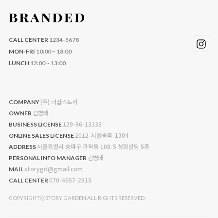
CALL CENTER
1234-5678
MON-FRI
10:00 ~ 18:00
LUNCH
12:00 ~ 13:00
(주) 더샵스토리
COMPANY
김병태
OWNER
129-86-13135
BUSINESS LICENSE
2012-서울송파-1304
ONLINE SALES LICENSE
서울특별시 송파구 가락동 108-5 성화빌딩 5층
ADDRESS
김병태
PERSONAL INFO MANAGER
storygd@gmail.com
MAIL
070-4657-2915
CALL CENTER
COPYRIGHTⓒSTORY GARDEN.ALL RIGHTS RESERVED.