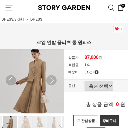
0
DRESS/SKIRT
DRESS
0
르엠 언발 플리츠 롱 원피스
87,000
상품가
원
적립금
1%
배송비
(조건)
옵션
총 상품 금액
0
원
관심상품
장바구니